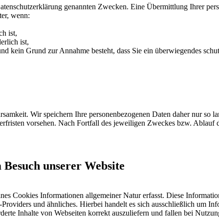
Datenschutzerklärung genannten Zwecken. Eine Übermittlung Ihrer per
ter, wenn:
h ist,
rlich ist,
t und kein Grund zur Annahme besteht, dass Sie ein überwiegendes schu
samkeit. Wir speichern Ihre personenbezogenen Daten daher nur so lan
herfristen vorsehen. Nach Fortfall des jeweiligen Zweckes bzw. Ablauf
m Besuch unserer Website
ines Cookies Informationen allgemeiner Natur erfasst. Diese Informatio
roviders und ähnliches. Hierbei handelt es sich ausschließlich um Inf
erte Inhalte von Webseiten korrekt auszuliefern und fallen bei Nutzu