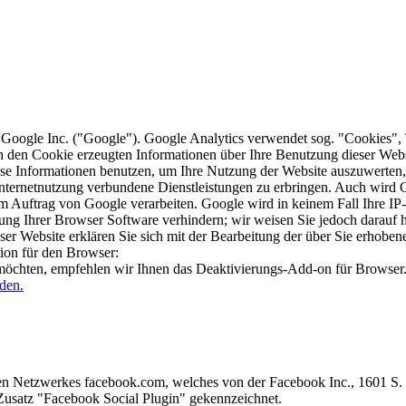
 Google Inc. ("Google"). Google Analytics verwendet sog. "Cookies", 
den Cookie erzeugten Informationen über Ihre Benutzung dieser Websit
e Informationen benutzen, um Ihre Nutzung der Website auszuwerten, u
ternetnutzung verbundene Dienstleistungen zu erbringen. Auch wird Go
n im Auftrag von Google verarbeiten. Google wird in keinem Fall Ihre 
lung Ihrer Browser Software verhindern; wir weisen Sie jedoch darauf h
ser Website erklären Sie sich mit der Bearbeitung der über Sie erhobe
ion für den Browser:
möchten, empfehlen wir Ihnen das Deaktivierungs-Add-on für Browser
den.
ialen Netzwerkes facebook.com, welches von der Facebook Inc., 1601 S
usatz "Facebook Social Plugin" gekennzeichnet.