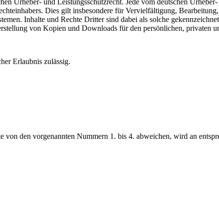
tschen Urheber- und Leistungsschutzrecht. Jede vom deutschen Urheber-
echteinhabers. Dies gilt insbesondere für Vervielfältigung, Bearbeitu
men. Inhalte und Rechte Dritter sind dabei als solche gekennzeichnet.
e Herstellung von Kopien und Downloads für den persönlichen, privaten u
cher Erlaubnis zulässig.
 von den vorgenannten Nummern 1. bis 4. abweichen, wird an entsprec
.