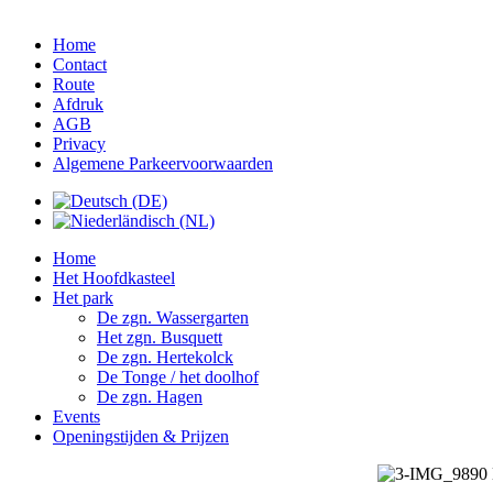
Home
Contact
Route
Afdruk
AGB
Privacy
Algemene Parkeervoorwaarden
Home
Het Hoofdkasteel
Het park
De zgn. Wassergarten
Het zgn. Busquett
De zgn. Hertekolck
De Tonge / het doolhof
De zgn. Hagen
Events
Openingstijden & Prijzen