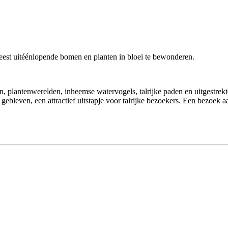
meest uitéénlopende bomen en planten in bloei te bewonderen.
 plantenwerelden, inheemse watervogels, talrijke paden en uitgestrek
ebleven, een attractief uitstapje voor talrijke bezoekers. Een bezoek aa