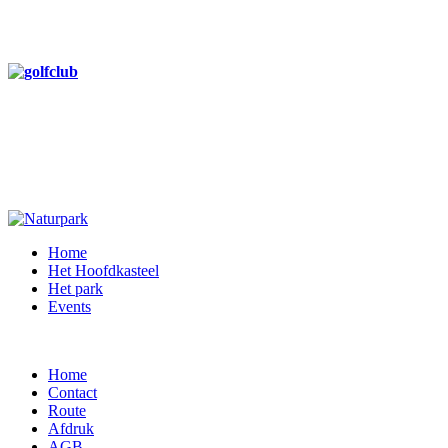
Home
Het Hoofdkasteel
Het park
Events
Home
Contact
Route
Afdruk
AGB